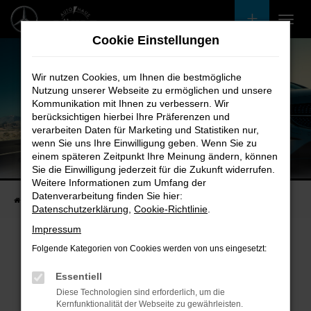
Zum
Hauptinhalt
Cookie Einstellungen
springen
Wir nutzen Cookies, um Ihnen die bestmögliche
Nutzung unserer Webseite zu ermöglichen und unsere
Kommunikation mit Ihnen zu verbessern. Wir
berücksichtigen hierbei Ihre Präferenzen und
verarbeiten Daten für Marketing und Statistiken nur,
wenn Sie uns Ihre Einwilligung geben. Wenn Sie zu
einem späteren Zeitpunkt Ihre Meinung ändern, können
Unsere Fahrzeugangebote
Sie die Einwilligung jederzeit für die Zukunft widerrufen.
Bei uns finden Sie bestimmt Ihren Nächsten
Weitere Informationen zum Umfang der
Datenverarbeitung finden Sie hier:
Startseite
Fahrzeugangebote
Bestandsfahrzeuge
Datenschutzerklärung
,
Cookie-Richtlinie
.
Impressum
Folgende Kategorien von Cookies werden von uns eingesetzt:
Fehler: Network Error
Essentiell
Diese Technologien sind erforderlich, um die
Beim Laden ist ein Fehler aufgetreten.
Kernfunktionalität der Webseite zu gewährleisten.