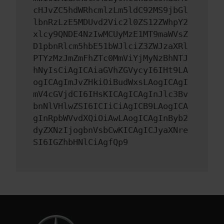
cHJvZC5hdWRhcmlzLm5ldC92MS9jbGl
lbnRzLzE5MDUvd2Vic2l0ZS12ZWhpY2
xlcy9QNDE4NzIwMCUyMzE1MT9maWVsZ
D1pbnRlcm5hbE51bWJlciZ3ZWJzaXRl
PTYzMzJmZmFhZTc0MmViYjMyNzBhNTJ
hNyIsCiAgICAiaGVhZGVycyI6IHt9LA
ogICAgImJvZHkiOiBudWxsLAogICAgI
mV4cGVjdCI6IHsKICAgICAgInJlc3Bv
bnNlVHlwZSI6ICIiCiAgICB9LAogICA
gInRpbWVvdXQiOiAwLAogICAgInByb2
dyZXNzIjogbnVsbCwKICAgICJyaXNre
SI6IGZhbHNlCiAgfQp9