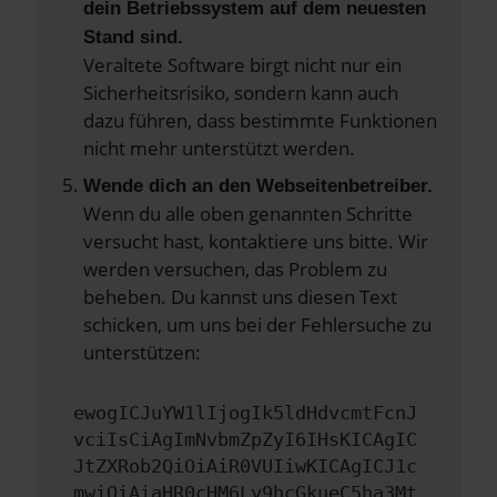
dein Betriebssystem auf dem neuesten
Stand sind.
Veraltete Software birgt nicht nur ein
Sicherheitsrisiko, sondern kann auch
dazu führen, dass bestimmte Funktionen
nicht mehr unterstützt werden.
Wende dich an den Webseitenbetreiber.
Wenn du alle oben genannten Schritte
versucht hast, kontaktiere uns bitte. Wir
werden versuchen, das Problem zu
beheben. Du kannst uns diesen Text
schicken, um uns bei der Fehlersuche zu
unterstützen:
ewogICJuYW1lIjogIk5ldHdvcmtFcnJ
vciIsCiAgImNvbmZpZyI6IHsKICAgIC
JtZXRob2QiOiAiR0VUIiwKICAgICJ1c
mwiOiAiaHR0cHM6Ly9hcGkueC5ha3Mt