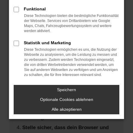
Hier sind ein paar Tipps, die dir helfen
können:
Funktional
Diese Technologien bieten die bestmögliche Funktionalität
der Webseite. Services von Drittanbietern wie Google
Überprüfe deine Firewall und deine
Maps, Chats, Fahrzeugbewertungssystem und weitere
Internetverbindung.
werden aktiviert.
Laden andere Webseiten, zum Beispiel
Statistik und Marketing
deine Suchmaschine?
Diese Technologien ermöglichen es uns, die Nutzung der
Prüfe deine Browsererweiterungen.
Webseite zu analysieren, um die Leistung zu messen und
zu verbessern. Zudem werden Technologien eingesetzt,
Manche Erweiterungen, wie
die von dritten Werbetreibenden verwendet werden, um
Werbeblocker, können das Laden
Sie auf anderen Webseiten zu verfolgen und um Anzeigen
zu schalten, die für Ihre Interessen relevant sind.
bestimmter Seiten verhindern.
Funktioniert die Seite in einem anderen
Speichern
Browser oder in einem privaten Fenster?
Optionale Cookies ablehnen
Starte dein Gerät neu.
Das kann manchmal helfen,
Alle akzeptieren
vorübergehende Probleme zu beheben.
Stelle sicher, dass dein Browser und