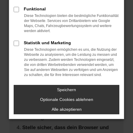
Hier sind ein paar Tipps, die dir helfen
können:
Funktional
Diese Technologien bieten die bestmögliche Funktionalität
der Webseite. Services von Drittanbietern wie Google
Überprüfe deine Firewall und deine
Maps, Chats, Fahrzeugbewertungssystem und weitere
Internetverbindung.
werden aktiviert.
Laden andere Webseiten, zum Beispiel
Statistik und Marketing
deine Suchmaschine?
Diese Technologien ermöglichen es uns, die Nutzung der
Prüfe deine Browsererweiterungen.
Webseite zu analysieren, um die Leistung zu messen und
zu verbessern. Zudem werden Technologien eingesetzt,
Manche Erweiterungen, wie
die von dritten Werbetreibenden verwendet werden, um
Werbeblocker, können das Laden
Sie auf anderen Webseiten zu verfolgen und um Anzeigen
zu schalten, die für Ihre Interessen relevant sind.
bestimmter Seiten verhindern.
Funktioniert die Seite in einem anderen
Speichern
Browser oder in einem privaten Fenster?
Optionale Cookies ablehnen
Starte dein Gerät neu.
Das kann manchmal helfen,
Alle akzeptieren
vorübergehende Probleme zu beheben.
Stelle sicher, dass dein Browser und