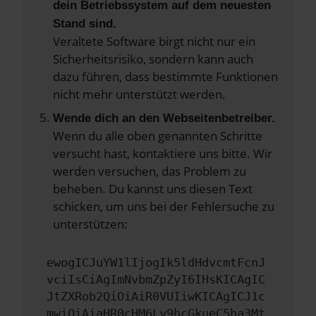
dein Betriebssystem auf dem neuesten
Stand sind.
Veraltete Software birgt nicht nur ein
Sicherheitsrisiko, sondern kann auch
dazu führen, dass bestimmte Funktionen
nicht mehr unterstützt werden.
Wende dich an den Webseitenbetreiber.
Wenn du alle oben genannten Schritte
versucht hast, kontaktiere uns bitte. Wir
werden versuchen, das Problem zu
beheben. Du kannst uns diesen Text
schicken, um uns bei der Fehlersuche zu
unterstützen:
ewogICJuYW1lIjogIk5ldHdvcmtFcnJ
vciIsCiAgImNvbmZpZyI6IHsKICAgIC
JtZXRob2QiOiAiR0VUIiwKICAgICJ1c
mwiOiAiaHR0cHM6Ly9hcGkueC5ha3Mt