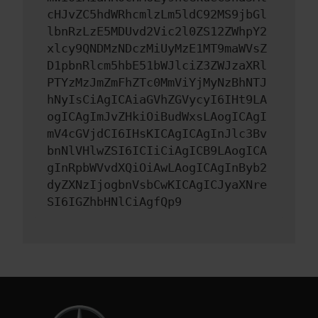
cHJvZC5hdWRhcmlzLm5ldC92MS9jbGl
lbnRzLzE5MDUvd2Vic2l0ZS12ZWhpY2
xlcy9QNDMzNDczMiUyMzE1MT9maWVsZ
D1pbnRlcm5hbE51bWJlciZ3ZWJzaXRl
PTYzMzJmZmFhZTc0MmViYjMyNzBhNTJ
hNyIsCiAgICAiaGVhZGVycyI6IHt9LA
ogICAgImJvZHkiOiBudWxsLAogICAgI
mV4cGVjdCI6IHsKICAgICAgInJlc3Bv
bnNlVHlwZSI6ICIiCiAgICB9LAogICA
gInRpbWVvdXQiOiAwLAogICAgInByb2
dyZXNzIjogbnVsbCwKICAgICJyaXNre
SI6IGZhbHNlCiAgfQp9