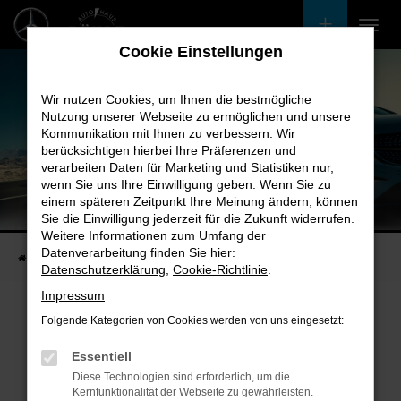
Zum
Hauptinhalt
Cookie Einstellungen
springen
Wir nutzen Cookies, um Ihnen die bestmögliche
Nutzung unserer Webseite zu ermöglichen und unsere
Kommunikation mit Ihnen zu verbessern. Wir
berücksichtigen hierbei Ihre Präferenzen und
verarbeiten Daten für Marketing und Statistiken nur,
wenn Sie uns Ihre Einwilligung geben. Wenn Sie zu
einem späteren Zeitpunkt Ihre Meinung ändern, können
Unsere Fahrzeugangebote
Sie die Einwilligung jederzeit für die Zukunft widerrufen.
Bei uns finden Sie bestimmt Ihren Nächsten
Weitere Informationen zum Umfang der
Datenverarbeitung finden Sie hier:
Startseite
Fahrzeugangebote
Bestandsfahrzeuge
Datenschutzerklärung
,
Cookie-Richtlinie
.
Impressum
Folgende Kategorien von Cookies werden von uns eingesetzt:
Fehler: Network Error
Essentiell
Diese Technologien sind erforderlich, um die
Beim Laden ist ein Fehler aufgetreten.
Kernfunktionalität der Webseite zu gewährleisten.