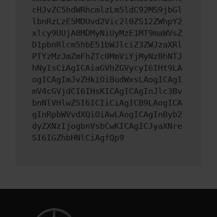
cHJvZC5hdWRhcmlzLm5ldC92MS9jbGl
lbnRzLzE5MDUvd2Vic2l0ZS12ZWhpY2
xlcy9UUjA0MDMyNiUyMzE1MT9maWVsZ
D1pbnRlcm5hbE51bWJlciZ3ZWJzaXRl
PTYzMzJmZmFhZTc0MmViYjMyNzBhNTJ
hNyIsCiAgICAiaGVhZGVycyI6IHt9LA
ogICAgImJvZHkiOiBudWxsLAogICAgI
mV4cGVjdCI6IHsKICAgICAgInJlc3Bv
bnNlVHlwZSI6ICIiCiAgICB9LAogICA
gInRpbWVvdXQiOiAwLAogICAgInByb2
dyZXNzIjogbnVsbCwKICAgICJyaXNre
SI6IGZhbHNlCiAgfQp9