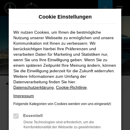
Zum
Hauptinhalt
Cookie Einstellungen
springen
Wir nutzen Cookies, um Ihnen die bestmögliche
Nutzung unserer Webseite zu ermöglichen und unsere
Kommunikation mit Ihnen zu verbessern. Wir
berücksichtigen hierbei Ihre Präferenzen und
verarbeiten Daten für Marketing und Statistiken nur,
wenn Sie uns Ihre Einwilligung geben. Wenn Sie zu
einem späteren Zeitpunkt Ihre Meinung ändern, können
Unsere Fahrzeugangebote
Sie die Einwilligung jederzeit für die Zukunft widerrufen.
Bei uns finden Sie bestimmt Ihren Nächsten
Weitere Informationen zum Umfang der
Datenverarbeitung finden Sie hier:
Startseite
Fahrzeugangebote
Bestandsfahrzeuge
Datenschutzerklärung
,
Cookie-Richtlinie
.
Impressum
Folgende Kategorien von Cookies werden von uns eingesetzt:
Fehler: Network Error
Essentiell
Diese Technologien sind erforderlich, um die
Beim Laden ist ein Fehler aufgetreten.
Kernfunktionalität der Webseite zu gewährleisten.