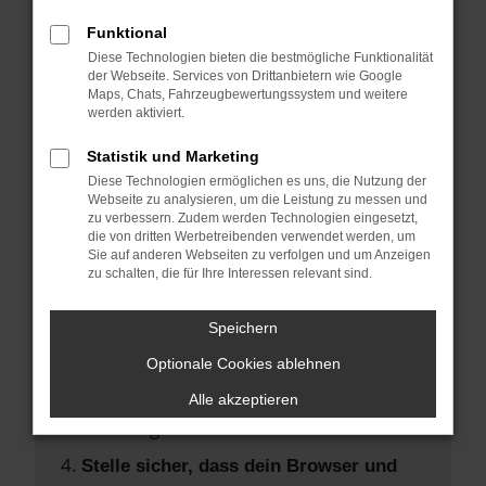
Hier sind ein paar Tipps, die dir helfen
können:
Funktional
Diese Technologien bieten die bestmögliche Funktionalität
der Webseite. Services von Drittanbietern wie Google
Überprüfe deine Firewall und deine
Maps, Chats, Fahrzeugbewertungssystem und weitere
Internetverbindung.
werden aktiviert.
Laden andere Webseiten, zum Beispiel
Statistik und Marketing
deine Suchmaschine?
Diese Technologien ermöglichen es uns, die Nutzung der
Prüfe deine Browsererweiterungen.
Webseite zu analysieren, um die Leistung zu messen und
zu verbessern. Zudem werden Technologien eingesetzt,
Manche Erweiterungen, wie
die von dritten Werbetreibenden verwendet werden, um
Werbeblocker, können das Laden
Sie auf anderen Webseiten zu verfolgen und um Anzeigen
zu schalten, die für Ihre Interessen relevant sind.
bestimmter Seiten verhindern.
Funktioniert die Seite in einem anderen
Speichern
Browser oder in einem privaten Fenster?
Optionale Cookies ablehnen
Starte dein Gerät neu.
Das kann manchmal helfen,
Alle akzeptieren
vorübergehende Probleme zu beheben.
Stelle sicher, dass dein Browser und