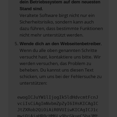
dein Betriebssystem auf dem neuesten
Stand sind.
Veraltete Software birgt nicht nur ein
Sicherheitsrisiko, sondern kann auch
dazu führen, dass bestimmte Funktionen
nicht mehr unterstützt werden.
Wende dich an den Webseitenbetreiber.
Wenn du alle oben genannten Schritte
versucht hast, kontaktiere uns bitte. Wir
werden versuchen, das Problem zu
beheben. Du kannst uns diesen Text
schicken, um uns bei der Fehlersuche zu
unterstützen:
ewogICJuYW1lIjogIk5ldHdvcmtFcnJ
vciIsCiAgImNvbmZpZyI6IHsKICAgIC
JtZXRob2QiOiAiR0VUIiwKICAgICJ1c
mwiOiAiaHR0cHM6Ly9hcGkueC5ha3Mt