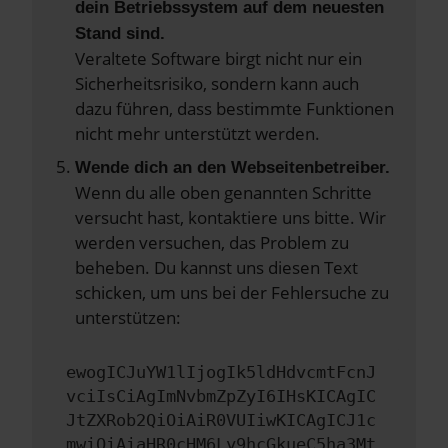
dein Betriebssystem auf dem neuesten
Stand sind.
Veraltete Software birgt nicht nur ein
Sicherheitsrisiko, sondern kann auch
dazu führen, dass bestimmte Funktionen
nicht mehr unterstützt werden.
Wende dich an den Webseitenbetreiber.
Wenn du alle oben genannten Schritte
versucht hast, kontaktiere uns bitte. Wir
werden versuchen, das Problem zu
beheben. Du kannst uns diesen Text
schicken, um uns bei der Fehlersuche zu
unterstützen:
ewogICJuYW1lIjogIk5ldHdvcmtFcnJ
vciIsCiAgImNvbmZpZyI6IHsKICAgIC
JtZXRob2QiOiAiR0VUIiwKICAgICJ1c
mwiOiAiaHR0cHM6Ly9hcGkueC5ha3Mt