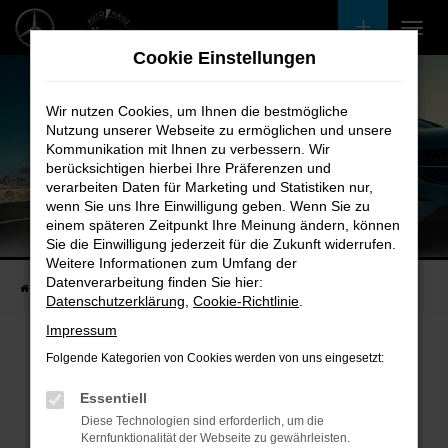
Zum
Hauptinhalt
Cookie Einstellungen
springen
Wir nutzen Cookies, um Ihnen die bestmögliche
Nutzung unserer Webseite zu ermöglichen und unsere
Kommunikation mit Ihnen zu verbessern. Wir
berücksichtigen hierbei Ihre Präferenzen und
verarbeiten Daten für Marketing und Statistiken nur,
wenn Sie uns Ihre Einwilligung geben. Wenn Sie zu
einem späteren Zeitpunkt Ihre Meinung ändern, können
Unsere Fahrzeugangebote
Sie die Einwilligung jederzeit für die Zukunft widerrufen.
Bei uns finden Sie bestimmt Ihren Nächsten
Weitere Informationen zum Umfang der
Datenverarbeitung finden Sie hier:
Startseite
Fahrzeugangebote
Bestandsfahrzeuge
Datenschutzerklärung
,
Cookie-Richtlinie
.
Impressum
Folgende Kategorien von Cookies werden von uns eingesetzt:
Fehler: Network Error
Essentiell
Diese Technologien sind erforderlich, um die
Beim Laden ist ein Fehler aufgetreten.
Kernfunktionalität der Webseite zu gewährleisten.