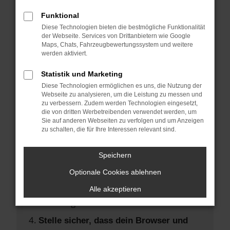
Hier sind ein paar Tipps, die dir helfen
können:
Funktional
Diese Technologien bieten die bestmögliche Funktionalität
der Webseite. Services von Drittanbietern wie Google
Überprüfe deine Firewall und deine
Maps, Chats, Fahrzeugbewertungssystem und weitere
Internetverbindung.
werden aktiviert.
Laden andere Webseiten, zum Beispiel
Statistik und Marketing
deine Suchmaschine?
Diese Technologien ermöglichen es uns, die Nutzung der
Prüfe deine Browsererweiterungen.
Webseite zu analysieren, um die Leistung zu messen und
zu verbessern. Zudem werden Technologien eingesetzt,
Manche Erweiterungen, wie
die von dritten Werbetreibenden verwendet werden, um
Werbeblocker, können das Laden
Sie auf anderen Webseiten zu verfolgen und um Anzeigen
zu schalten, die für Ihre Interessen relevant sind.
bestimmter Seiten verhindern.
Funktioniert die Seite in einem anderen
Speichern
Browser oder in einem privaten Fenster?
Optionale Cookies ablehnen
Starte dein Gerät neu.
Das kann manchmal helfen,
Alle akzeptieren
vorübergehende Probleme zu beheben.
Stelle sicher, dass dein Browser und