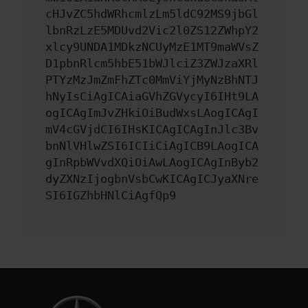
cHJvZC5hdWRhcmlzLm5ldC92MS9jbGl
lbnRzLzE5MDUvd2Vic2l0ZS12ZWhpY2
xlcy9UNDA1MDkzNCUyMzE1MT9maWVsZ
D1pbnRlcm5hbE51bWJlciZ3ZWJzaXRl
PTYzMzJmZmFhZTc0MmViYjMyNzBhNTJ
hNyIsCiAgICAiaGVhZGVycyI6IHt9LA
ogICAgImJvZHkiOiBudWxsLAogICAgI
mV4cGVjdCI6IHsKICAgICAgInJlc3Bv
bnNlVHlwZSI6ICIiCiAgICB9LAogICA
gInRpbWVvdXQiOiAwLAogICAgInByb2
dyZXNzIjogbnVsbCwKICAgICJyaXNre
SI6IGZhbHNlCiAgfQp9