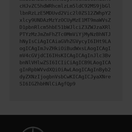
cHJvZC5hdWRhcmlzLm5ldC92MS9jbGl
lbnRzLzE5MDUvd2Vic2l0ZS12ZWhpY2
xlcy9UNDAzMzYzOCUyMzE1MT9maWVsZ
D1pbnRlcm5hbE51bWJlciZ3ZWJzaXRl
PTYzMzJmZmFhZTc0MmViYjMyNzBhNTJ
hNyIsCiAgICAiaGVhZGVycyI6IHt9LA
ogICAgImJvZHkiOiBudWxsLAogICAgI
mV4cGVjdCI6IHsKICAgICAgInJlc3Bv
bnNlVHlwZSI6ICIiCiAgICB9LAogICA
gInRpbWVvdXQiOiAwLAogICAgInByb2
dyZXNzIjogbnVsbCwKICAgICJyaXNre
SI6IGZhbHNlCiAgfQp9