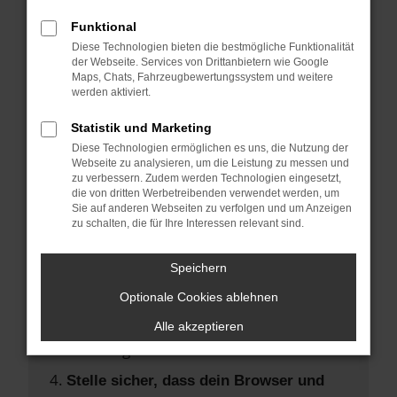
Hier sind ein paar Tipps, die dir helfen
können:
Funktional
Diese Technologien bieten die bestmögliche Funktionalität
der Webseite. Services von Drittanbietern wie Google
Überprüfe deine Firewall und deine
Maps, Chats, Fahrzeugbewertungssystem und weitere
Internetverbindung.
werden aktiviert.
Laden andere Webseiten, zum Beispiel
Statistik und Marketing
deine Suchmaschine?
Diese Technologien ermöglichen es uns, die Nutzung der
Prüfe deine Browsererweiterungen.
Webseite zu analysieren, um die Leistung zu messen und
zu verbessern. Zudem werden Technologien eingesetzt,
Manche Erweiterungen, wie
die von dritten Werbetreibenden verwendet werden, um
Werbeblocker, können das Laden
Sie auf anderen Webseiten zu verfolgen und um Anzeigen
zu schalten, die für Ihre Interessen relevant sind.
bestimmter Seiten verhindern.
Funktioniert die Seite in einem anderen
Speichern
Browser oder in einem privaten Fenster?
Optionale Cookies ablehnen
Starte dein Gerät neu.
Das kann manchmal helfen,
Alle akzeptieren
vorübergehende Probleme zu beheben.
Stelle sicher, dass dein Browser und