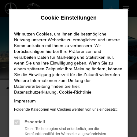
Zum
Hauptinhalt
Cookie Einstellungen
springen
Wir nutzen Cookies, um Ihnen die bestmögliche
Nutzung unserer Webseite zu ermöglichen und unsere
Kommunikation mit Ihnen zu verbessern. Wir
berücksichtigen hierbei Ihre Präferenzen und
verarbeiten Daten für Marketing und Statistiken nur,
wenn Sie uns Ihre Einwilligung geben. Wenn Sie zu
einem späteren Zeitpunkt Ihre Meinung ändern, können
Unsere Fahrzeugangebote
Sie die Einwilligung jederzeit für die Zukunft widerrufen.
Bei uns finden Sie bestimmt Ihren Nächsten
Weitere Informationen zum Umfang der
Datenverarbeitung finden Sie hier:
Startseite
Fahrzeugangebote
Bestandsfahrzeuge
Datenschutzerklärung
,
Cookie-Richtlinie
.
Impressum
Folgende Kategorien von Cookies werden von uns eingesetzt:
Fehler: Network Error
Essentiell
Diese Technologien sind erforderlich, um die
Beim Laden ist ein Fehler aufgetreten.
Kernfunktionalität der Webseite zu gewährleisten.