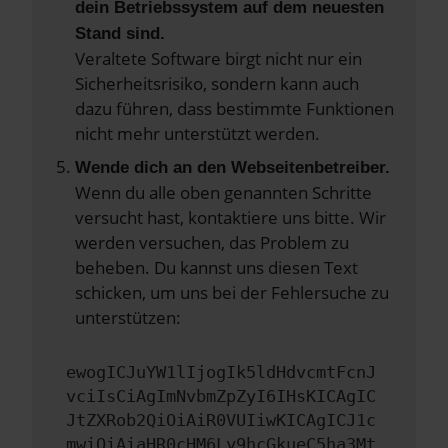
dein Betriebssystem auf dem neuesten
Stand sind.
Veraltete Software birgt nicht nur ein
Sicherheitsrisiko, sondern kann auch
dazu führen, dass bestimmte Funktionen
nicht mehr unterstützt werden.
Wende dich an den Webseitenbetreiber.
Wenn du alle oben genannten Schritte
versucht hast, kontaktiere uns bitte. Wir
werden versuchen, das Problem zu
beheben. Du kannst uns diesen Text
schicken, um uns bei der Fehlersuche zu
unterstützen:
ewogICJuYW1lIjogIk5ldHdvcmtFcnJ
vciIsCiAgImNvbmZpZyI6IHsKICAgIC
JtZXRob2QiOiAiR0VUIiwKICAgICJ1c
mwiOiAiaHR0cHM6Ly9hcGkueC5ha3Mt