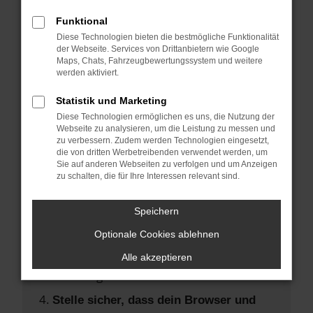
Hier sind ein paar Tipps, die dir helfen
können:
Funktional
Diese Technologien bieten die bestmögliche Funktionalität
der Webseite. Services von Drittanbietern wie Google
Überprüfe deine Firewall und deine
Maps, Chats, Fahrzeugbewertungssystem und weitere
Internetverbindung.
werden aktiviert.
Laden andere Webseiten, zum Beispiel
Statistik und Marketing
deine Suchmaschine?
Diese Technologien ermöglichen es uns, die Nutzung der
Prüfe deine Browsererweiterungen.
Webseite zu analysieren, um die Leistung zu messen und
zu verbessern. Zudem werden Technologien eingesetzt,
Manche Erweiterungen, wie
die von dritten Werbetreibenden verwendet werden, um
Werbeblocker, können das Laden
Sie auf anderen Webseiten zu verfolgen und um Anzeigen
zu schalten, die für Ihre Interessen relevant sind.
bestimmter Seiten verhindern.
Funktioniert die Seite in einem anderen
Speichern
Browser oder in einem privaten Fenster?
Optionale Cookies ablehnen
Starte dein Gerät neu.
Das kann manchmal helfen,
Alle akzeptieren
vorübergehende Probleme zu beheben.
Stelle sicher, dass dein Browser und