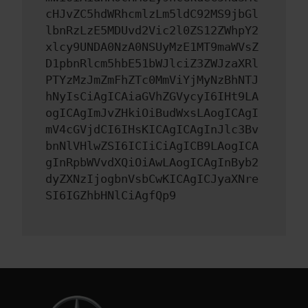
cHJvZC5hdWRhcmlzLm5ldC92MS9jbGl
lbnRzLzE5MDUvd2Vic2l0ZS12ZWhpY2
xlcy9UNDA0NzA0NSUyMzE1MT9maWVsZ
D1pbnRlcm5hbE51bWJlciZ3ZWJzaXRl
PTYzMzJmZmFhZTc0MmViYjMyNzBhNTJ
hNyIsCiAgICAiaGVhZGVycyI6IHt9LA
ogICAgImJvZHkiOiBudWxsLAogICAgI
mV4cGVjdCI6IHsKICAgICAgInJlc3Bv
bnNlVHlwZSI6ICIiCiAgICB9LAogICA
gInRpbWVvdXQiOiAwLAogICAgInByb2
dyZXNzIjogbnVsbCwKICAgICJyaXNre
SI6IGZhbHNlCiAgfQp9