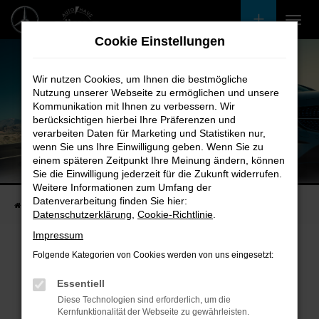
Zum
Hauptinhalt
Cookie Einstellungen
springen
Wir nutzen Cookies, um Ihnen die bestmögliche
Nutzung unserer Webseite zu ermöglichen und unsere
Kommunikation mit Ihnen zu verbessern. Wir
berücksichtigen hierbei Ihre Präferenzen und
verarbeiten Daten für Marketing und Statistiken nur,
wenn Sie uns Ihre Einwilligung geben. Wenn Sie zu
einem späteren Zeitpunkt Ihre Meinung ändern, können
Unsere Fahrzeugangebote
Sie die Einwilligung jederzeit für die Zukunft widerrufen.
Bei uns finden Sie bestimmt Ihren Nächsten
Weitere Informationen zum Umfang der
Datenverarbeitung finden Sie hier:
Startseite
Fahrzeugangebote
Bestandsfahrzeuge
Datenschutzerklärung
,
Cookie-Richtlinie
.
Impressum
Folgende Kategorien von Cookies werden von uns eingesetzt:
Fehler: Network Error
Essentiell
Diese Technologien sind erforderlich, um die
Beim Laden ist ein Fehler aufgetreten.
Kernfunktionalität der Webseite zu gewährleisten.