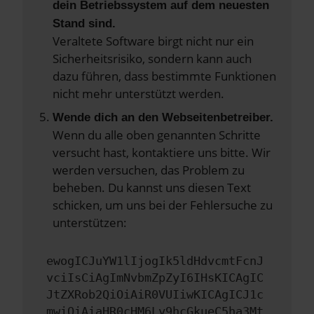
dein Betriebssystem auf dem neuesten
Stand sind.
Veraltete Software birgt nicht nur ein
Sicherheitsrisiko, sondern kann auch
dazu führen, dass bestimmte Funktionen
nicht mehr unterstützt werden.
Wende dich an den Webseitenbetreiber.
Wenn du alle oben genannten Schritte
versucht hast, kontaktiere uns bitte. Wir
werden versuchen, das Problem zu
beheben. Du kannst uns diesen Text
schicken, um uns bei der Fehlersuche zu
unterstützen:
ewogICJuYW1lIjogIk5ldHdvcmtFcnJ
vciIsCiAgImNvbmZpZyI6IHsKICAgIC
JtZXRob2QiOiAiR0VUIiwKICAgICJ1c
mwiOiAiaHR0cHM6Ly9hcGkueC5ha3Mt