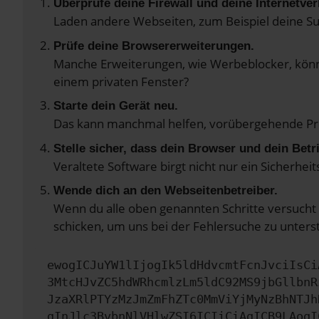
Überprüfe deine Firewall und deine Internetve
Laden andere Webseiten, zum Beispiel deine S
Prüfe deine Browsererweiterungen.
Manche Erweiterungen, wie Werbeblocker, könne
einem privaten Fenster?
Starte dein Gerät neu.
Das kann manchmal helfen, vorübergehende P
Stelle sicher, dass dein Browser und dein Bet
Veraltete Software birgt nicht nur ein Sicherhe
Wende dich an den Webseitenbetreiber.
Wenn du alle oben genannten Schritte versucht 
schicken, um uns bei der Fehlersuche zu unters
ewogICJuYW1lIjogIk5ldHdvcmtFcnJvciIsCi
3MtcHJvZC5hdWRhcmlzLm5ldC92MS9jbGllbnR
JzaXRlPTYzMzJmZmFhZTc0MmViYjMyNzBhNTJh
gInJlc3BvbnNlVHlwZSI6ICIiCiAgICB9LAogI