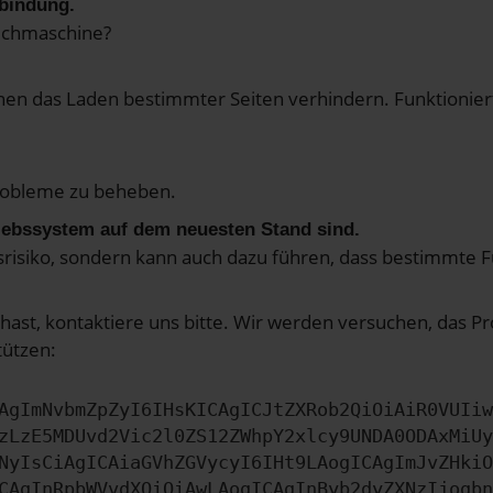
rbindung.
uchmaschine?
n das Laden bestimmter Seiten verhindern. Funktioniert
robleme zu beheben.
riebssystem auf dem neuesten Stand sind.
itsrisiko, sondern kann auch dazu führen, dass bestimmte
hast, kontaktiere uns bitte. Wir werden versuchen, das 
tützen:
AgImNvbmZpZyI6IHsKICAgICJtZXRob2QiOiAiR0VUIiw
zLzE5MDUvd2Vic2l0ZS12ZWhpY2xlcy9UNDA0ODAxMiUy
NyIsCiAgICAiaGVhZGVycyI6IHt9LAogICAgImJvZHkiO
CAgInRpbWVvdXQiOiAwLAogICAgInByb2dyZXNzIjogbn