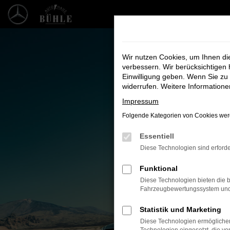
Zum
Hauptinhalt
springen
Wir nutzen Cookies, um Ihnen d
verbessern. Wir berücksichtigen 
Einwilligung geben. Wenn Sie zu 
widerrufen. Weitere Information
Impressum
Folgende Kategorien von Cookies werd
Essentiell
Unsere F
Diese Technologien sind erforde
Bei uns finde
Funktional
Diese Technologien bieten die b
Fahrzeugbewertungssystem und w
Statistik und Marketing
Diese Technologien ermöglichen