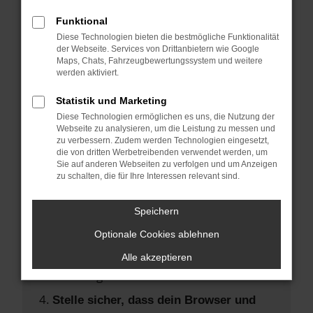
Hier sind ein paar Tipps, die dir helfen
können:
Funktional
Diese Technologien bieten die bestmögliche Funktionalität
der Webseite. Services von Drittanbietern wie Google
Überprüfe deine Firewall und deine
Maps, Chats, Fahrzeugbewertungssystem und weitere
Internetverbindung.
werden aktiviert.
Laden andere Webseiten, zum Beispiel
Statistik und Marketing
deine Suchmaschine?
Diese Technologien ermöglichen es uns, die Nutzung der
Prüfe deine Browsererweiterungen.
Webseite zu analysieren, um die Leistung zu messen und
zu verbessern. Zudem werden Technologien eingesetzt,
Manche Erweiterungen, wie
die von dritten Werbetreibenden verwendet werden, um
Werbeblocker, können das Laden
Sie auf anderen Webseiten zu verfolgen und um Anzeigen
zu schalten, die für Ihre Interessen relevant sind.
bestimmter Seiten verhindern.
Funktioniert die Seite in einem anderen
Speichern
Browser oder in einem privaten Fenster?
Optionale Cookies ablehnen
Starte dein Gerät neu.
Das kann manchmal helfen,
Alle akzeptieren
vorübergehende Probleme zu beheben.
Stelle sicher, dass dein Browser und