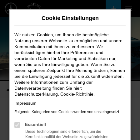
Zum
Hauptinhalt
Cookie Einstellungen
springen
Wir nutzen Cookies, um Ihnen die bestmögliche
Nutzung unserer Webseite zu ermöglichen und unsere
Kommunikation mit Ihnen zu verbessern. Wir
berücksichtigen hierbei Ihre Präferenzen und
verarbeiten Daten für Marketing und Statistiken nur,
wenn Sie uns Ihre Einwilligung geben. Wenn Sie zu
einem späteren Zeitpunkt Ihre Meinung ändern, können
Unsere Fahrzeugangebote
Sie die Einwilligung jederzeit für die Zukunft widerrufen.
Bei uns finden Sie bestimmt Ihren Nächsten
Weitere Informationen zum Umfang der
Datenverarbeitung finden Sie hier:
Startseite
Fahrzeugangebote
Bestandsfahrzeuge
Datenschutzerklärung
,
Cookie-Richtlinie
.
Impressum
Folgende Kategorien von Cookies werden von uns eingesetzt:
Fehler: Network Error
Essentiell
Diese Technologien sind erforderlich, um die
Beim Laden ist ein Fehler aufgetreten.
Kernfunktionalität der Webseite zu gewährleisten.