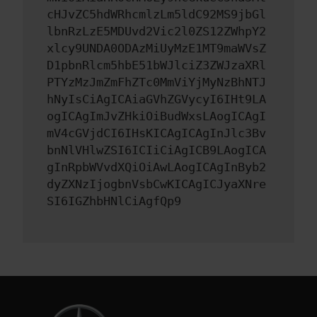
cHJvZC5hdWRhcmlzLm5ldC92MS9jbGl
lbnRzLzE5MDUvd2Vic2l0ZS12ZWhpY2
xlcy9UNDA0ODAzMiUyMzE1MT9maWVsZ
D1pbnRlcm5hbE51bWJlciZ3ZWJzaXRl
PTYzMzJmZmFhZTc0MmViYjMyNzBhNTJ
hNyIsCiAgICAiaGVhZGVycyI6IHt9LA
ogICAgImJvZHkiOiBudWxsLAogICAgI
mV4cGVjdCI6IHsKICAgICAgInJlc3Bv
bnNlVHlwZSI6ICIiCiAgICB9LAogICA
gInRpbWVvdXQiOiAwLAogICAgInByb2
dyZXNzIjogbnVsbCwKICAgICJyaXNre
SI6IGZhbHNlCiAgfQp9