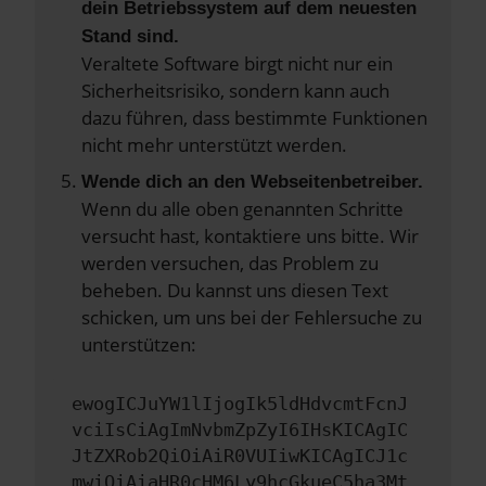
dein Betriebssystem auf dem neuesten
Stand sind.
Veraltete Software birgt nicht nur ein
Sicherheitsrisiko, sondern kann auch
dazu führen, dass bestimmte Funktionen
nicht mehr unterstützt werden.
Wende dich an den Webseitenbetreiber.
Wenn du alle oben genannten Schritte
versucht hast, kontaktiere uns bitte. Wir
werden versuchen, das Problem zu
beheben. Du kannst uns diesen Text
schicken, um uns bei der Fehlersuche zu
unterstützen:
ewogICJuYW1lIjogIk5ldHdvcmtFcnJ
vciIsCiAgImNvbmZpZyI6IHsKICAgIC
JtZXRob2QiOiAiR0VUIiwKICAgICJ1c
mwiOiAiaHR0cHM6Ly9hcGkueC5ha3Mt