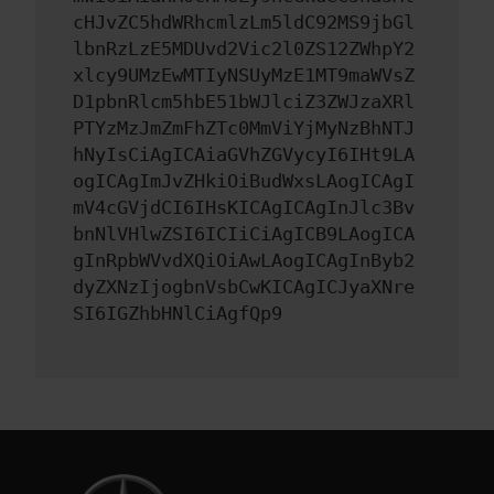
cHJvZC5hdWRhcmlzLm5ldC92MS9jbGl
lbnRzLzE5MDUvd2Vic2l0ZS12ZWhpY2
xlcy9UMzEwMTIyNSUyMzE1MT9maWVsZ
D1pbnRlcm5hbE51bWJlciZ3ZWJzaXRl
PTYzMzJmZmFhZTc0MmViYjMyNzBhNTJ
hNyIsCiAgICAiaGVhZGVycyI6IHt9LA
ogICAgImJvZHkiOiBudWxsLAogICAgI
mV4cGVjdCI6IHsKICAgICAgInJlc3Bv
bnNlVHlwZSI6ICIiCiAgICB9LAogICA
gInRpbWVvdXQiOiAwLAogICAgInByb2
dyZXNzIjogbnVsbCwKICAgICJyaXNre
SI6IGZhbHNlCiAgfQp9