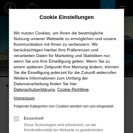
Zum
Hauptinhalt
Cookie Einstellungen
springen
Wir nutzen Cookies, um Ihnen die bestmögliche
Nutzung unserer Webseite zu ermöglichen und unsere
Kommunikation mit Ihnen zu verbessern. Wir
berücksichtigen hierbei Ihre Präferenzen und
verarbeiten Daten für Marketing und Statistiken nur,
wenn Sie uns Ihre Einwilligung geben. Wenn Sie zu
einem späteren Zeitpunkt Ihre Meinung ändern, können
Unsere Fahrzeugangebote
Sie die Einwilligung jederzeit für die Zukunft widerrufen.
Bei uns finden Sie bestimmt Ihren Nächsten
Weitere Informationen zum Umfang der
Datenverarbeitung finden Sie hier:
Startseite
Fahrzeugangebote
Bestandsfahrzeuge
Datenschutzerklärung
,
Cookie-Richtlinie
.
Impressum
Folgende Kategorien von Cookies werden von uns eingesetzt:
Fehler: Network Error
Essentiell
Diese Technologien sind erforderlich, um die
Beim Laden ist ein Fehler aufgetreten.
Kernfunktionalität der Webseite zu gewährleisten.