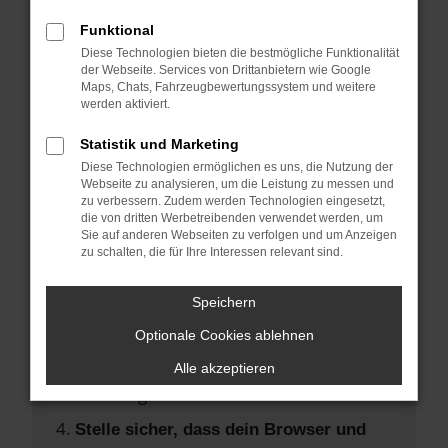
Hier sind ein paar Tipps, die dir helfen
können:
Funktional
Diese Technologien bieten die bestmögliche Funktionalität
der Webseite. Services von Drittanbietern wie Google
Überprüfe deine Firewall und deine
Maps, Chats, Fahrzeugbewertungssystem und weitere
Internetverbindung.
werden aktiviert.
Laden andere Webseiten, zum Beispiel
Statistik und Marketing
deine Suchmaschine?
Diese Technologien ermöglichen es uns, die Nutzung der
Prüfe deine Browsererweiterungen.
Webseite zu analysieren, um die Leistung zu messen und
zu verbessern. Zudem werden Technologien eingesetzt,
Manche Erweiterungen, wie
die von dritten Werbetreibenden verwendet werden, um
Werbeblocker, können das Laden
Sie auf anderen Webseiten zu verfolgen und um Anzeigen
zu schalten, die für Ihre Interessen relevant sind.
bestimmter Seiten verhindern.
Funktioniert die Seite in einem anderen
Speichern
Browser oder in einem privaten Fenster?
Optionale Cookies ablehnen
Starte dein Gerät neu.
Das kann manchmal helfen,
Alle akzeptieren
vorübergehende Probleme zu beheben.
Stelle sicher, dass dein Browser und