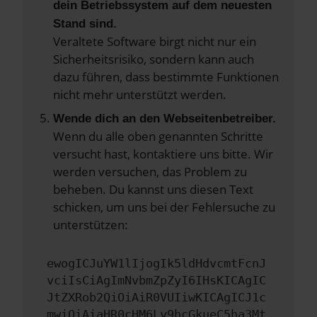
dein Betriebssystem auf dem neuesten
Stand sind.
Veraltete Software birgt nicht nur ein
Sicherheitsrisiko, sondern kann auch
dazu führen, dass bestimmte Funktionen
nicht mehr unterstützt werden.
Wende dich an den Webseitenbetreiber.
Wenn du alle oben genannten Schritte
versucht hast, kontaktiere uns bitte. Wir
werden versuchen, das Problem zu
beheben. Du kannst uns diesen Text
schicken, um uns bei der Fehlersuche zu
unterstützen:
ewogICJuYW1lIjogIk5ldHdvcmtFcnJ
vciIsCiAgImNvbmZpZyI6IHsKICAgIC
JtZXRob2QiOiAiR0VUIiwKICAgICJ1c
mwiOiAiaHR0cHM6Ly9hcGkueC5ha3Mt