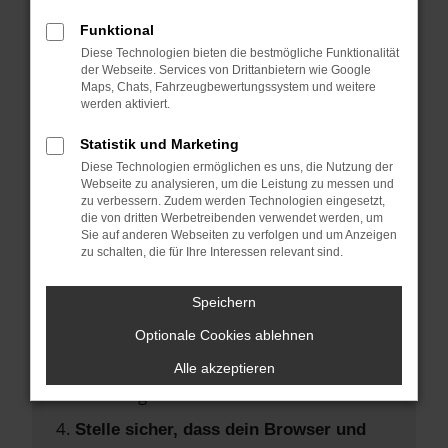
Hier sind ein paar Tipps, die dir helfen
können:
Funktional
Diese Technologien bieten die bestmögliche Funktionalität
der Webseite. Services von Drittanbietern wie Google
Überprüfe deine Firewall und deine
Maps, Chats, Fahrzeugbewertungssystem und weitere
Internetverbindung.
werden aktiviert.
Laden andere Webseiten, zum Beispiel
Statistik und Marketing
deine Suchmaschine?
Diese Technologien ermöglichen es uns, die Nutzung der
Prüfe deine Browsererweiterungen.
Webseite zu analysieren, um die Leistung zu messen und
zu verbessern. Zudem werden Technologien eingesetzt,
Manche Erweiterungen, wie
die von dritten Werbetreibenden verwendet werden, um
Werbeblocker, können das Laden
Sie auf anderen Webseiten zu verfolgen und um Anzeigen
zu schalten, die für Ihre Interessen relevant sind.
bestimmter Seiten verhindern.
Funktioniert die Seite in einem anderen
Speichern
Browser oder in einem privaten Fenster?
Optionale Cookies ablehnen
Starte dein Gerät neu.
Das kann manchmal helfen,
Alle akzeptieren
vorübergehende Probleme zu beheben.
Stelle sicher, dass dein Browser und