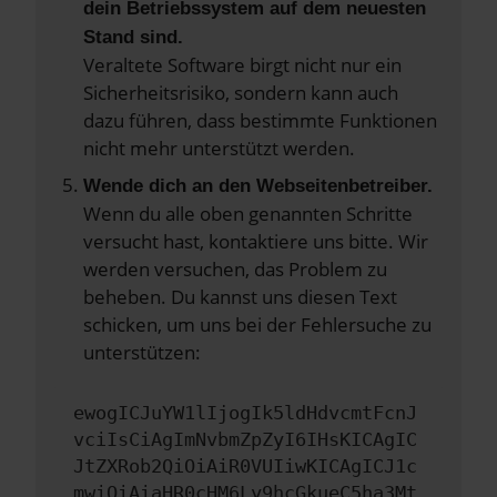
dein Betriebssystem auf dem neuesten
Stand sind.
Veraltete Software birgt nicht nur ein
Sicherheitsrisiko, sondern kann auch
dazu führen, dass bestimmte Funktionen
nicht mehr unterstützt werden.
Wende dich an den Webseitenbetreiber.
Wenn du alle oben genannten Schritte
versucht hast, kontaktiere uns bitte. Wir
werden versuchen, das Problem zu
beheben. Du kannst uns diesen Text
schicken, um uns bei der Fehlersuche zu
unterstützen:
ewogICJuYW1lIjogIk5ldHdvcmtFcnJ
vciIsCiAgImNvbmZpZyI6IHsKICAgIC
JtZXRob2QiOiAiR0VUIiwKICAgICJ1c
mwiOiAiaHR0cHM6Ly9hcGkueC5ha3Mt