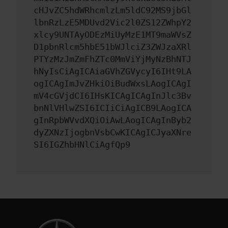
cHJvZC5hdWRhcmlzLm5ldC92MS9jbGl
lbnRzLzE5MDUvd2Vic2l0ZS12ZWhpY2
xlcy9UNTAyODEzMiUyMzE1MT9maWVsZ
D1pbnRlcm5hbE51bWJlciZ3ZWJzaXRl
PTYzMzJmZmFhZTc0MmViYjMyNzBhNTJ
hNyIsCiAgICAiaGVhZGVycyI6IHt9LA
ogICAgImJvZHkiOiBudWxsLAogICAgI
mV4cGVjdCI6IHsKICAgICAgInJlc3Bv
bnNlVHlwZSI6ICIiCiAgICB9LAogICA
gInRpbWVvdXQiOiAwLAogICAgInByb2
dyZXNzIjogbnVsbCwKICAgICJyaXNre
SI6IGZhbHNlCiAgfQp9