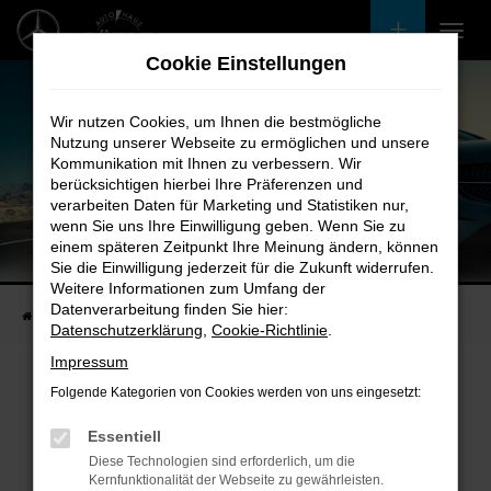
Zum
Hauptinhalt
Cookie Einstellungen
springen
Wir nutzen Cookies, um Ihnen die bestmögliche
Nutzung unserer Webseite zu ermöglichen und unsere
Kommunikation mit Ihnen zu verbessern. Wir
berücksichtigen hierbei Ihre Präferenzen und
verarbeiten Daten für Marketing und Statistiken nur,
wenn Sie uns Ihre Einwilligung geben. Wenn Sie zu
einem späteren Zeitpunkt Ihre Meinung ändern, können
Unsere Fahrzeugangebote
Sie die Einwilligung jederzeit für die Zukunft widerrufen.
Bei uns finden Sie bestimmt Ihren Nächsten
Weitere Informationen zum Umfang der
Datenverarbeitung finden Sie hier:
Startseite
Fahrzeugangebote
Bestandsfahrzeuge
Datenschutzerklärung
,
Cookie-Richtlinie
.
Impressum
Folgende Kategorien von Cookies werden von uns eingesetzt:
Fehler: Network Error
Essentiell
Diese Technologien sind erforderlich, um die
Beim Laden ist ein Fehler aufgetreten.
Kernfunktionalität der Webseite zu gewährleisten.