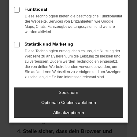
Hier sind ein paar Tipps, die dir helfen
können:
Funktional
Diese Technologien bieten die bestmögliche Funktionalität
der Webseite. Services von Drittanbietern wie Google
Überprüfe deine Firewall und deine
Maps, Chats, Fahrzeugbewertungssystem und weitere
Internetverbindung.
werden aktiviert.
Laden andere Webseiten, zum Beispiel
Statistik und Marketing
deine Suchmaschine?
Diese Technologien ermöglichen es uns, die Nutzung der
Prüfe deine Browsererweiterungen.
Webseite zu analysieren, um die Leistung zu messen und
zu verbessern. Zudem werden Technologien eingesetzt,
Manche Erweiterungen, wie
die von dritten Werbetreibenden verwendet werden, um
Werbeblocker, können das Laden
Sie auf anderen Webseiten zu verfolgen und um Anzeigen
zu schalten, die für Ihre Interessen relevant sind.
bestimmter Seiten verhindern.
Funktioniert die Seite in einem anderen
Speichern
Browser oder in einem privaten Fenster?
Optionale Cookies ablehnen
Starte dein Gerät neu.
Das kann manchmal helfen,
Alle akzeptieren
vorübergehende Probleme zu beheben.
Stelle sicher, dass dein Browser und