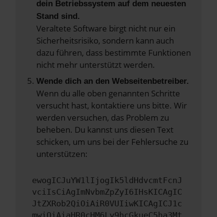
dein Betriebssystem auf dem neuesten
Stand sind.
Veraltete Software birgt nicht nur ein
Sicherheitsrisiko, sondern kann auch
dazu führen, dass bestimmte Funktionen
nicht mehr unterstützt werden.
Wende dich an den Webseitenbetreiber.
Wenn du alle oben genannten Schritte
versucht hast, kontaktiere uns bitte. Wir
werden versuchen, das Problem zu
beheben. Du kannst uns diesen Text
schicken, um uns bei der Fehlersuche zu
unterstützen:
ewogICJuYW1lIjogIk5ldHdvcmtFcnJ
vciIsCiAgImNvbmZpZyI6IHsKICAgIC
JtZXRob2QiOiAiR0VUIiwKICAgICJ1c
mwiOiAiaHR0cHM6Ly9hcGkueC5ha3Mt