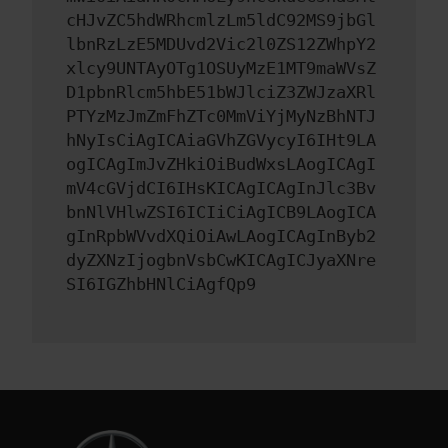
cHJvZC5hdWRhcmlzLm5ldC92MS9jbGl
lbnRzLzE5MDUvd2Vic2l0ZS12ZWhpY2
xlcy9UNTAyOTg1OSUyMzE1MT9maWVsZ
D1pbnRlcm5hbE51bWJlciZ3ZWJzaXRl
PTYzMzJmZmFhZTc0MmViYjMyNzBhNTJ
hNyIsCiAgICAiaGVhZGVycyI6IHt9LA
ogICAgImJvZHkiOiBudWxsLAogICAgI
mV4cGVjdCI6IHsKICAgICAgInJlc3Bv
bnNlVHlwZSI6ICIiCiAgICB9LAogICA
gInRpbWVvdXQiOiAwLAogICAgInByb2
dyZXNzIjogbnVsbCwKICAgICJyaXNre
SI6IGZhbHNlCiAgfQp9