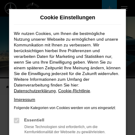
Zum
Hauptinhalt
Cookie Einstellungen
springen
Wir nutzen Cookies, um Ihnen die bestmögliche
Nutzung unserer Webseite zu ermöglichen und unsere
Kommunikation mit Ihnen zu verbessern. Wir
berücksichtigen hierbei Ihre Präferenzen und
verarbeiten Daten für Marketing und Statistiken nur,
wenn Sie uns Ihre Einwilligung geben. Wenn Sie zu
einem späteren Zeitpunkt Ihre Meinung ändern, können
Unsere Fahrzeugangebote
Sie die Einwilligung jederzeit für die Zukunft widerrufen.
Bei uns finden Sie bestimmt Ihren Nächsten
Weitere Informationen zum Umfang der
Datenverarbeitung finden Sie hier:
Startseite
Fahrzeugangebote
Bestandsfahrzeuge
Datenschutzerklärung
,
Cookie-Richtlinie
.
Impressum
Folgende Kategorien von Cookies werden von uns eingesetzt:
Fehler: Network Error
Essentiell
Diese Technologien sind erforderlich, um die
Beim Laden ist ein Fehler aufgetreten.
Kernfunktionalität der Webseite zu gewährleisten.