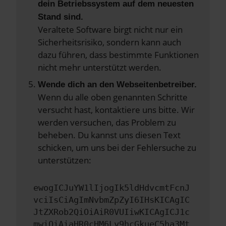
dein Betriebssystem auf dem neuesten
Stand sind.
Veraltete Software birgt nicht nur ein
Sicherheitsrisiko, sondern kann auch
dazu führen, dass bestimmte Funktionen
nicht mehr unterstützt werden.
Wende dich an den Webseitenbetreiber.
Wenn du alle oben genannten Schritte
versucht hast, kontaktiere uns bitte. Wir
werden versuchen, das Problem zu
beheben. Du kannst uns diesen Text
schicken, um uns bei der Fehlersuche zu
unterstützen:
ewogICJuYW1lIjogIk5ldHdvcmtFcnJ
vciIsCiAgImNvbmZpZyI6IHsKICAgIC
JtZXRob2QiOiAiR0VUIiwKICAgICJ1c
mwiOiAiaHR0cHM6Ly9hcGkueC5ha3Mt