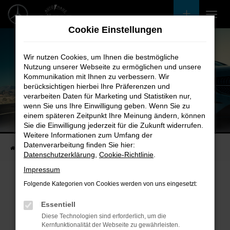
Zum
Hauptinhalt
Cookie Einstellungen
springen
Wir nutzen Cookies, um Ihnen die bestmögliche
Nutzung unserer Webseite zu ermöglichen und unsere
Kommunikation mit Ihnen zu verbessern. Wir
berücksichtigen hierbei Ihre Präferenzen und
verarbeiten Daten für Marketing und Statistiken nur,
wenn Sie uns Ihre Einwilligung geben. Wenn Sie zu
einem späteren Zeitpunkt Ihre Meinung ändern, können
Unsere Fahrzeugangebote
Sie die Einwilligung jederzeit für die Zukunft widerrufen.
Bei uns finden Sie bestimmt Ihren Nächsten
Weitere Informationen zum Umfang der
Datenverarbeitung finden Sie hier:
Startseite
Fahrzeugangebote
Bestandsfahrzeuge
Datenschutzerklärung
,
Cookie-Richtlinie
.
Impressum
Folgende Kategorien von Cookies werden von uns eingesetzt:
Fehler: Network Error
Essentiell
Diese Technologien sind erforderlich, um die
Beim Laden ist ein Fehler aufgetreten.
Kernfunktionalität der Webseite zu gewährleisten.