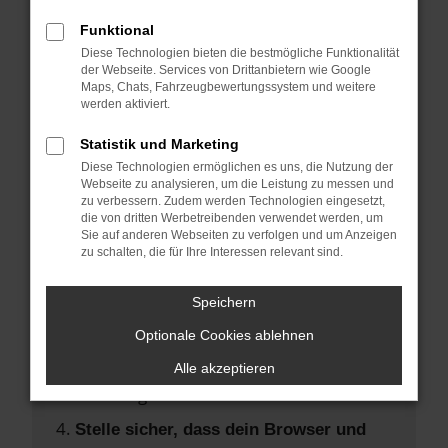
Hier sind ein paar Tipps, die dir helfen
können:
Funktional
Diese Technologien bieten die bestmögliche Funktionalität
der Webseite. Services von Drittanbietern wie Google
Überprüfe deine Firewall und deine
Maps, Chats, Fahrzeugbewertungssystem und weitere
Internetverbindung.
werden aktiviert.
Laden andere Webseiten, zum Beispiel
Statistik und Marketing
deine Suchmaschine?
Diese Technologien ermöglichen es uns, die Nutzung der
Prüfe deine Browsererweiterungen.
Webseite zu analysieren, um die Leistung zu messen und
zu verbessern. Zudem werden Technologien eingesetzt,
Manche Erweiterungen, wie
die von dritten Werbetreibenden verwendet werden, um
Werbeblocker, können das Laden
Sie auf anderen Webseiten zu verfolgen und um Anzeigen
zu schalten, die für Ihre Interessen relevant sind.
bestimmter Seiten verhindern.
Funktioniert die Seite in einem anderen
Speichern
Browser oder in einem privaten Fenster?
Optionale Cookies ablehnen
Starte dein Gerät neu.
Das kann manchmal helfen,
Alle akzeptieren
vorübergehende Probleme zu beheben.
Stelle sicher, dass dein Browser und