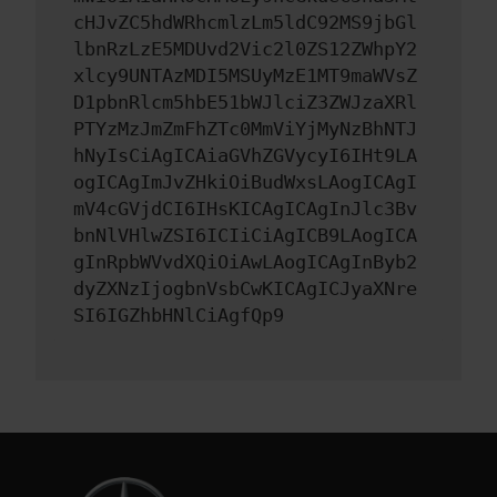
cHJvZC5hdWRhcmlzLm5ldC92MS9jbGl
lbnRzLzE5MDUvd2Vic2l0ZS12ZWhpY2
xlcy9UNTAzMDI5MSUyMzE1MT9maWVsZ
D1pbnRlcm5hbE51bWJlciZ3ZWJzaXRl
PTYzMzJmZmFhZTc0MmViYjMyNzBhNTJ
hNyIsCiAgICAiaGVhZGVycyI6IHt9LA
ogICAgImJvZHkiOiBudWxsLAogICAgI
mV4cGVjdCI6IHsKICAgICAgInJlc3Bv
bnNlVHlwZSI6ICIiCiAgICB9LAogICA
gInRpbWVvdXQiOiAwLAogICAgInByb2
dyZXNzIjogbnVsbCwKICAgICJyaXNre
SI6IGZhbHNlCiAgfQp9