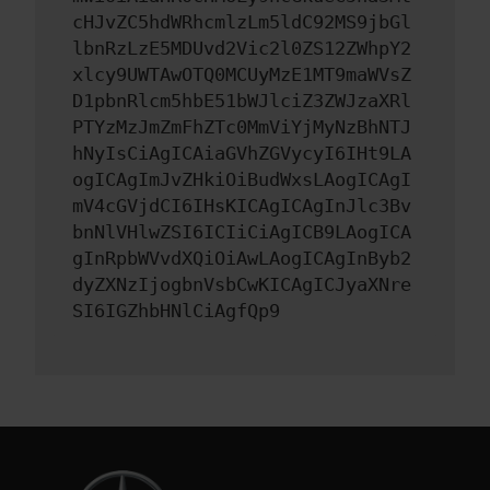
cHJvZC5hdWRhcmlzLm5ldC92MS9jbGl
lbnRzLzE5MDUvd2Vic2l0ZS12ZWhpY2
xlcy9UWTAwOTQ0MCUyMzE1MT9maWVsZ
D1pbnRlcm5hbE51bWJlciZ3ZWJzaXRl
PTYzMzJmZmFhZTc0MmViYjMyNzBhNTJ
hNyIsCiAgICAiaGVhZGVycyI6IHt9LA
ogICAgImJvZHkiOiBudWxsLAogICAgI
mV4cGVjdCI6IHsKICAgICAgInJlc3Bv
bnNlVHlwZSI6ICIiCiAgICB9LAogICA
gInRpbWVvdXQiOiAwLAogICAgInByb2
dyZXNzIjogbnVsbCwKICAgICJyaXNre
SI6IGZhbHNlCiAgfQp9