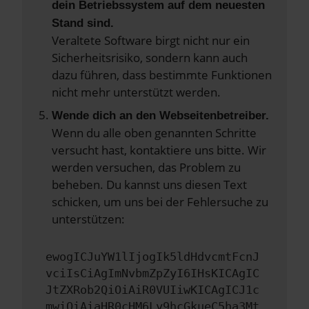
dein Betriebssystem auf dem neuesten
Stand sind.
Veraltete Software birgt nicht nur ein
Sicherheitsrisiko, sondern kann auch
dazu führen, dass bestimmte Funktionen
nicht mehr unterstützt werden.
Wende dich an den Webseitenbetreiber.
Wenn du alle oben genannten Schritte
versucht hast, kontaktiere uns bitte. Wir
werden versuchen, das Problem zu
beheben. Du kannst uns diesen Text
schicken, um uns bei der Fehlersuche zu
unterstützen:
ewogICJuYW1lIjogIk5ldHdvcmtFcnJ
vciIsCiAgImNvbmZpZyI6IHsKICAgIC
JtZXRob2QiOiAiR0VUIiwKICAgICJ1c
mwiOiAiaHR0cHM6Ly9hcGkueC5ha3Mt