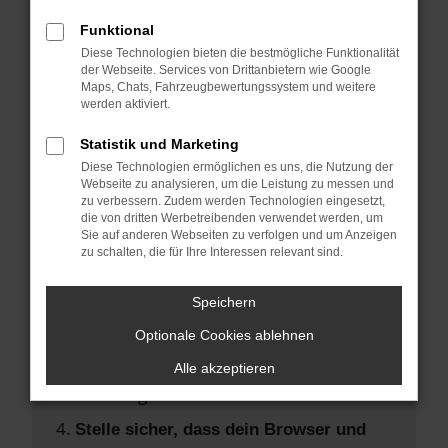
Hier sind ein paar Tipps, die dir helfen
können:
Funktional
Diese Technologien bieten die bestmögliche Funktionalität
der Webseite. Services von Drittanbietern wie Google
Überprüfe deine Firewall und deine
Maps, Chats, Fahrzeugbewertungssystem und weitere
Internetverbindung.
werden aktiviert.
Laden andere Webseiten, zum Beispiel
Statistik und Marketing
deine Suchmaschine?
Diese Technologien ermöglichen es uns, die Nutzung der
Prüfe deine Browsererweiterungen.
Webseite zu analysieren, um die Leistung zu messen und
zu verbessern. Zudem werden Technologien eingesetzt,
Manche Erweiterungen, wie
die von dritten Werbetreibenden verwendet werden, um
Werbeblocker, können das Laden
Sie auf anderen Webseiten zu verfolgen und um Anzeigen
zu schalten, die für Ihre Interessen relevant sind.
bestimmter Seiten verhindern.
Funktioniert die Seite in einem anderen
Speichern
Browser oder in einem privaten Fenster?
Optionale Cookies ablehnen
Starte dein Gerät neu.
Das kann manchmal helfen,
Alle akzeptieren
vorübergehende Probleme zu beheben.
Stelle sicher, dass dein Browser und