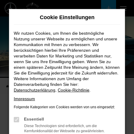
Zum
Hauptinhalt
Cookie Einstellungen
springen
Wir nutzen Cookies, um Ihnen die bestmögliche
Nutzung unserer Webseite zu ermöglichen und unsere
Kommunikation mit Ihnen zu verbessern. Wir
berücksichtigen hierbei Ihre Präferenzen und
verarbeiten Daten für Marketing und Statistiken nur,
wenn Sie uns Ihre Einwilligung geben. Wenn Sie zu
einem späteren Zeitpunkt Ihre Meinung ändern, können
Unsere Fahrzeugangebote
Sie die Einwilligung jederzeit für die Zukunft widerrufen.
Bei uns finden Sie bestimmt Ihren Nächsten
Weitere Informationen zum Umfang der
Datenverarbeitung finden Sie hier:
Startseite
Fahrzeugangebote
Bestandsfahrzeuge
Datenschutzerklärung
,
Cookie-Richtlinie
.
Impressum
Folgende Kategorien von Cookies werden von uns eingesetzt:
Fehler: Network Error
Essentiell
Diese Technologien sind erforderlich, um die
Beim Laden ist ein Fehler aufgetreten.
Kernfunktionalität der Webseite zu gewährleisten.