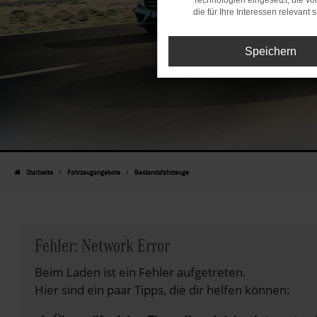
Technologien eingesetzt, die v
die für Ihre Interessen relevant s
Speichern
Startseite
Fahrzeugangebote
Bestandsfahrzeuge
Fehler: Network Error
Beim Laden ist ein Fehler aufgetreten.
Hier sind ein paar Tipps, die dir helfen können: