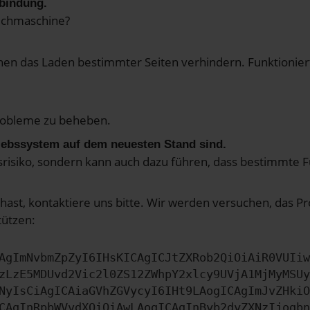
rbindung.
uchmaschine?
n das Laden bestimmter Seiten verhindern. Funktioniert
robleme zu beheben.
riebssystem auf dem neuesten Stand sind.
itsrisiko, sondern kann auch dazu führen, dass bestimmte
hast, kontaktiere uns bitte. Wir werden versuchen, das 
tützen:
AgImNvbmZpZyI6IHsKICAgICJtZXRob2QiOiAiR0VUIiw
zLzE5MDUvd2Vic2l0ZS12ZWhpY2xlcy9UVjA1MjMyMSUy
NyIsCiAgICAiaGVhZGVycyI6IHt9LAogICAgImJvZHkiO
CAgInRpbWVvdXQiOiAwLAogICAgInByb2dyZXNzIjogbn