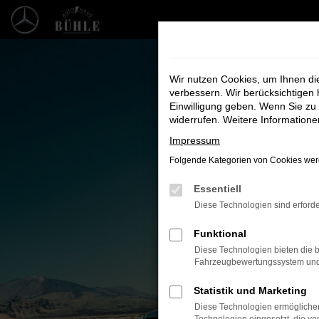
Zum
Hauptinhalt
springen
Wir nutzen Cookies, um Ihnen d
verbessern. Wir berücksichtigen 
Einwilligung geben. Wenn Sie zu 
widerrufen. Weitere Information
Impressum
Folgende Kategorien von Cookies werd
Essentiell
Unsere F
Diese Technologien sind erforde
Bei uns finde
Funktional
Diese Technologien bieten die b
Fahrzeugbewertungssystem und w
Statistik und Marketing
Diese Technologien ermöglichen