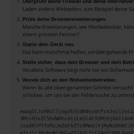
Überprüfe deine Firewall und deine Internetve
Laden andere Webseiten, zum Beispiel deine S
Prüfe deine Browsererweiterungen.
Manche Erweiterungen, wie Werbeblocker, könne
einem privaten Fenster?
Starte dein Gerät neu.
Das kann manchmal helfen, vorübergehende P
Stelle sicher, dass dein Browser und dein Bet
Veraltete Software birgt nicht nur ein Sicherhe
Wende dich an den Webseitenbetreiber.
Wenn du alle oben genannten Schritte versucht 
schicken, um uns bei der Fehlersuche zu unters
ewogICJuYW1lIjogIk5ldHdvcmtFcnJvciIsCi
3MtcHJvZC5hdWRhcmlzLm5ldC92MS9jbGllbnR
JzaXRlPTYzMzJmZmFhZTc0MmViYjMyNzBhNTJh
gInJlc3BvbnNlVHlwZSI6ICIiCiAgICB9LAogI