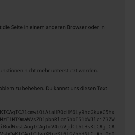
 die Seite in einem anderen Browser oder in
 Funktionen nicht mehr unterstützt werden.
Problem zu beheben. Du kannst uns diesen Text
KICAgICJ1cmwiOiAiaHR0cHM6Ly9hcGkueC5ha
MzE1MT9maWVsZD1pbnRlcm5hbE51bWJlciZ3ZW
iBudWxsLAogICAgImV4cGVjdCI6IHsKICAgICA
VsbCwKICAgICJyaXNreSI6IGZhbHNlCiAgfQp9