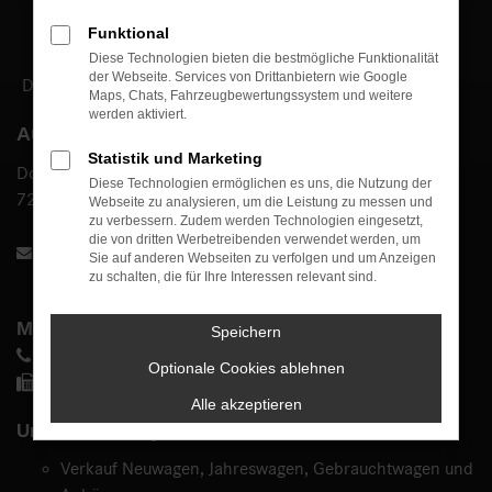
Funktional
Diese Technologien bieten die bestmögliche Funktionalität
der Webseite. Services von Drittanbietern wie Google
DAS BESTE ODER NICHTS.
Maps, Chats, Fahrzeugbewertungssystem und weitere
werden aktiviert.
Autohaus Bühle GmbH
Statistik und Marketing
Dottinger Straße 81
Diese Technologien ermöglichen es uns, die Nutzung der
72525 Münsingen
Webseite zu analysieren, um die Leistung zu messen und
zu verbessern. Zudem werden Technologien eingesetzt,
die von dritten Werbetreibenden verwendet werden, um
info@autohaus-buehle.de
Sie auf anderen Webseiten zu verfolgen und um Anzeigen
zu schalten, die für Ihre Interessen relevant sind.
Mercedes-Benz
Speichern
07381 4007 0
Optionale Cookies ablehnen
07381 4007 70
Alle akzeptieren
Unsere Leistungen:
Verkauf Neuwagen, Jahreswagen, Gebrauchtwagen und