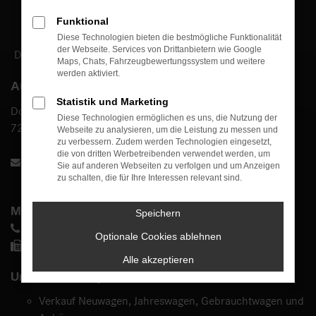
Funktional
Diese Technologien bieten die bestmögliche Funktionalität
der Webseite. Services von Drittanbietern wie Google
DAS BESTE ODER NICHTS.
Maps, Chats, Fahrzeugbewertungssystem und weitere
werden aktiviert.
Autohaus Bühle GmbH
Statistik und Marketing
Dottinger Straße 81
Diese Technologien ermöglichen es uns, die Nutzung der
72525 Münsingen
Webseite zu analysieren, um die Leistung zu messen und
zu verbessern. Zudem werden Technologien eingesetzt,
die von dritten Werbetreibenden verwendet werden, um
info@autohaus-buehle.de
Sie auf anderen Webseiten zu verfolgen und um Anzeigen
zu schalten, die für Ihre Interessen relevant sind.
Mercedes-Benz
Speichern
07381 4007 0
Optionale Cookies ablehnen
07381 4007 70
Alle akzeptieren
Unsere Leistungen:
Verkauf Neuwagen, Jahreswagen, Gebrauchtwagen und