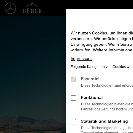
Zum
Hauptinhalt
springen
Wir nutzen Cookies, um Ihnen d
verbessern. Wir berücksichtigen 
Einwilligung geben. Wenn Sie zu 
widerrufen. Weitere Information
Impressum
Folgende Kategorien von Cookies werd
Essentiell
Unsere F
Diese Technologien sind erforde
Bei uns finde
Funktional
Diese Technologien bieten die b
Fahrzeugbewertungssystem und w
Statistik und Marketing
Diese Technologien ermöglichen