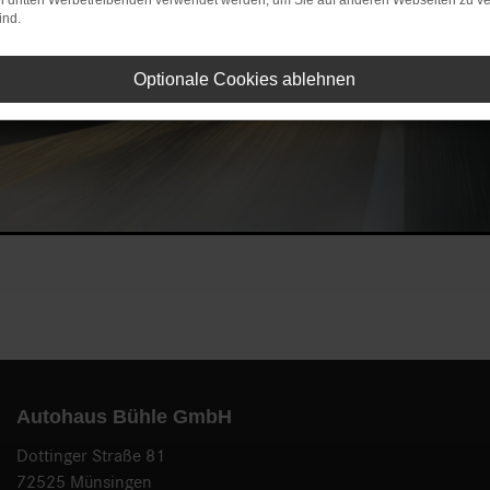
on dritten Werbetreibenden verwendet werden, um Sie auf anderen Webseiten zu ve
ind.
Optionale Cookies ablehnen
Autohaus Bühle GmbH
Dottinger Straße 81
72525 Münsingen