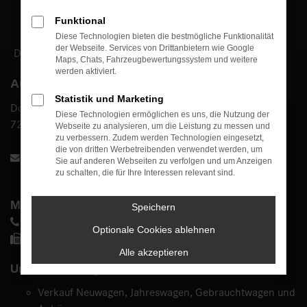
Funktional
Diese Technologien bieten die bestmögliche Funktionalität
der Webseite. Services von Drittanbietern wie Google
DAS BESTE ODER NICHTS.
Maps, Chats, Fahrzeugbewertungssystem und weitere
werden aktiviert.
Autohaus Bühle GmbH
Statistik und Marketing
Dottinger Straße 81
Diese Technologien ermöglichen es uns, die Nutzung der
72525 Münsingen
Webseite zu analysieren, um die Leistung zu messen und
zu verbessern. Zudem werden Technologien eingesetzt,
die von dritten Werbetreibenden verwendet werden, um
info@autohaus-buehle.de
Sie auf anderen Webseiten zu verfolgen und um Anzeigen
zu schalten, die für Ihre Interessen relevant sind.
Mercedes-Benz
Speichern
07381 4007 0
Optionale Cookies ablehnen
07381 4007 70
Alle akzeptieren
Unsere Leistungen:
Verkauf Neuwagen, Jahreswagen, Gebrauchtwagen und