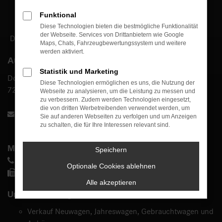
Funktional
Diese Technologien bieten die bestmögliche Funktionalität
der Webseite. Services von Drittanbietern wie Google
DAS BESTE ODER NICHTS.
Maps, Chats, Fahrzeugbewertungssystem und weitere
werden aktiviert.
Autohaus Bühle GmbH
Statistik und Marketing
Dottinger Straße 81
Diese Technologien ermöglichen es uns, die Nutzung der
72525 Münsingen
Webseite zu analysieren, um die Leistung zu messen und
zu verbessern. Zudem werden Technologien eingesetzt,
die von dritten Werbetreibenden verwendet werden, um
info@autohaus-buehle.de
Sie auf anderen Webseiten zu verfolgen und um Anzeigen
zu schalten, die für Ihre Interessen relevant sind.
Mercedes-Benz
Speichern
07381 4007 0
Optionale Cookies ablehnen
07381 4007 70
Alle akzeptieren
Unsere Leistungen:
Verkauf Neuwagen, Jahreswagen, Gebrauchtwagen und