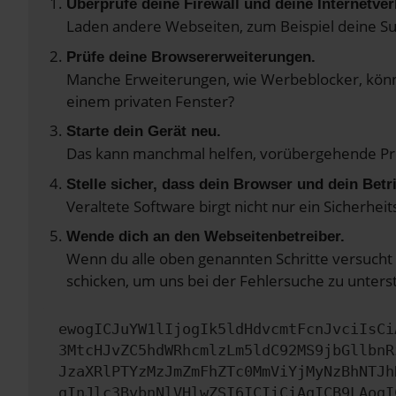
Überprüfe deine Firewall und deine Internetve
Laden andere Webseiten, zum Beispiel deine S
Prüfe deine Browsererweiterungen.
Manche Erweiterungen, wie Werbeblocker, könne
einem privaten Fenster?
Starte dein Gerät neu.
Das kann manchmal helfen, vorübergehende P
Stelle sicher, dass dein Browser und dein Bet
Veraltete Software birgt nicht nur ein Sicherhe
Wende dich an den Webseitenbetreiber.
Wenn du alle oben genannten Schritte versucht 
schicken, um uns bei der Fehlersuche zu unters
ewogICJuYW1lIjogIk5ldHdvcmtFcnJvciIsCi
3MtcHJvZC5hdWRhcmlzLm5ldC92MS9jbGllbnR
JzaXRlPTYzMzJmZmFhZTc0MmViYjMyNzBhNTJh
gInJlc3BvbnNlVHlwZSI6ICIiCiAgICB9LAogI