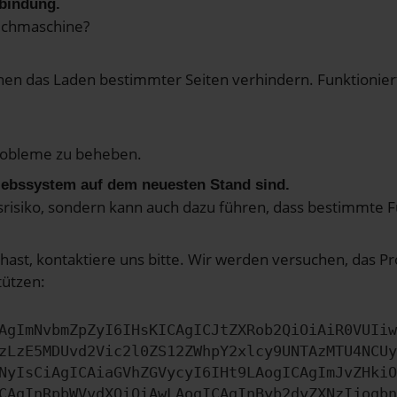
rbindung.
uchmaschine?
n das Laden bestimmter Seiten verhindern. Funktioniert
robleme zu beheben.
riebssystem auf dem neuesten Stand sind.
itsrisiko, sondern kann auch dazu führen, dass bestimmte
hast, kontaktiere uns bitte. Wir werden versuchen, das 
tützen:
AgImNvbmZpZyI6IHsKICAgICJtZXRob2QiOiAiR0VUIiw
zLzE5MDUvd2Vic2l0ZS12ZWhpY2xlcy9UNTAzMTU4NCUy
NyIsCiAgICAiaGVhZGVycyI6IHt9LAogICAgImJvZHkiO
CAgInRpbWVvdXQiOiAwLAogICAgInByb2dyZXNzIjogbn