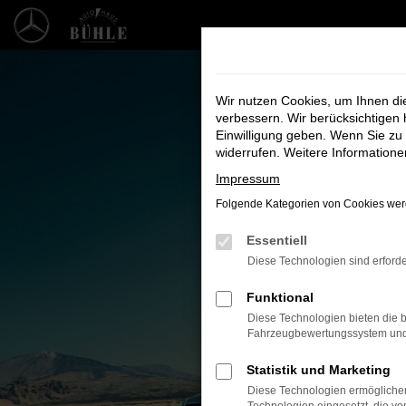
Zum
Hauptinhalt
springen
Wir nutzen Cookies, um Ihnen d
verbessern. Wir berücksichtigen 
Einwilligung geben. Wenn Sie zu 
widerrufen. Weitere Information
Impressum
Folgende Kategorien von Cookies werd
Essentiell
Unsere F
Diese Technologien sind erforde
Bei uns finde
Funktional
Diese Technologien bieten die b
Fahrzeugbewertungssystem und w
Statistik und Marketing
Diese Technologien ermöglichen