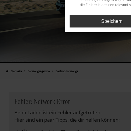
Technologien eingesetzt, die v
die für Ihre Interessen relevant s
Speichern
Startseite
Fahrzeugangebote
Bestandsfahrzeuge
Fehler: Network Error
Beim Laden ist ein Fehler aufgetreten.
Hier sind ein paar Tipps, die dir helfen können: