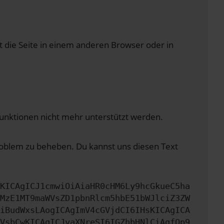
 die Seite in einem anderen Browser oder in
 Funktionen nicht mehr unterstützt werden.
Problem zu beheben. Du kannst uns diesen Text
KICAgICJ1cmwiOiAiaHR0cHM6Ly9hcGkueC5ha
MzE1MT9maWVsZD1pbnRlcm5hbE51bWJlciZ3ZW
iBudWxsLAogICAgImV4cGVjdCI6IHsKICAgICA
VsbCwKICAgICJyaXNreSI6IGZhbHNlCiAgfQp9